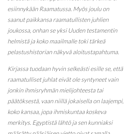
esiinnykään Raamatussa. Myös joulu on
saanut paikkansa raamatullisten juhlien
joukossa, onhan se yksi Uuden testamentin
helmistä ja koko maailmalle toki tärkeä
pelastushistorian näkyvä aloitustapahtuma.
Kirjassa tuodaan hyvin selkeästi esille se, että
raamatulliset juhlat eivät ole syntyneet vain
jonkin ihmisryhmän mielijohteesta tai
päätöksestä, vaan niillä jokaisella on laajempi,
koko kansaa, jopa ihmiskuntaa koskeva
merkitys. Egyptistä lähtö ja sen kunniaksi
määrätty pääsiäisen vietto oivat samalla