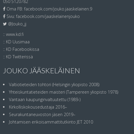
050 5120782
Oma FB:
facebook.com/jouko.jaaskelainen.9
Sivu:
facebook.com/jaaskelainenjouko
@Jouko_jj
::
www.kd.fi
::
KD Uusimaa
::
KD Facebookissa
::
KD Twitterissä
JOUKO JÄÄSKELÄINEN
Valtiotieteiden tohtori (Helsingin yliopisto 2008)
Yhteiskuntatieteiden maisteri (Tampereen yliopisto 1978)
Vantaan kaupunginvaltuutettu (1989-)
Kirkolliskokousedustaja 2016–
Seurakuntaneuvoston jäsen 2019–
Johtamisen erikoisammattitutkinto JET 2010