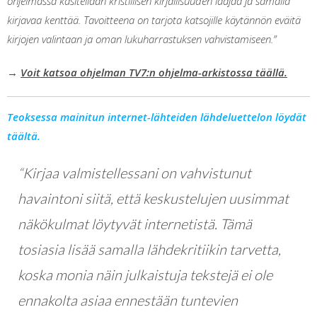
ohjelmassa käsitellään kristillisen kirjallisuuden laajaa ja samalla
kirjavaa kenttää. Tavoitteena on tarjota katsojille käytännön eväitä
kirjojen valintaan ja oman lukuharrastuksen vahvistamiseen.”
→
Voit katsoa ohjelman TV7:n ohjelma-arkistossa täällä.
Teoksessa mainitun
internet-lähteiden lähdeluettelon löydät
täältä.
“Kirjaa valmistellessani on vahvistunut
havaintoni siitä, että keskustelujen uusimmat
näkökulmat löytyvät internetistä. Tämä
tosiasia lisää samalla lähdekritiikin tarvetta,
koska monia näin julkaistuja tekstejä ei ole
ennakolta asiaa ennestään tuntevien