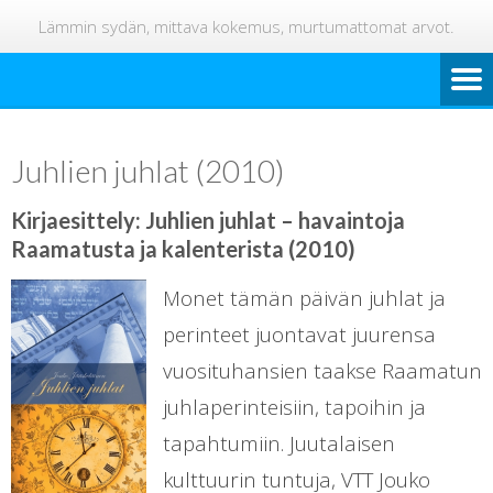
Lämmin sydän, mittava kokemus, murtumattomat arvot.
Juhlien juhlat (2010)
Kirjaesittely: Juhlien juhlat – havaintoja
Raamatusta ja kalenterista (2010)
Monet tämän päivän juhlat ja
perinteet juontavat juurensa
vuosituhansien taakse Raamatun
juhlaperinteisiin, tapoihin ja
tapahtumiin. Juutalaisen
kulttuurin tuntuja, VTT Jouko