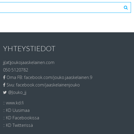
YHTEYSTIEDOT
jj(at)joukojaaskelainen.com
050 5120782
Oma FB:
facebook.com/jouko.jaaskelainen.9
Sivu:
facebook.com/jaaskelainenjouko
@Jouko_jj
::
www.kd.fi
::
KD Uusimaa
::
KD Facebookissa
::
KD Twitterissä