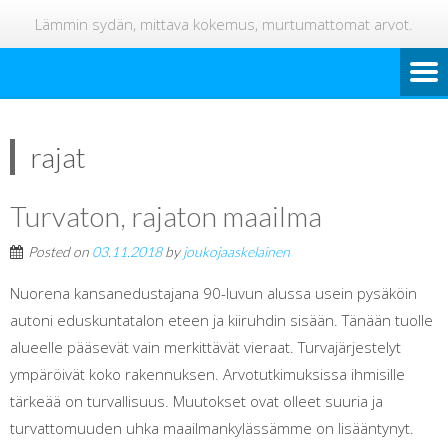
Lämmin sydän, mittava kokemus, murtumattomat arvot.
rajat
Turvaton, rajaton maailma
Posted on
03.11.2018
by
joukojaaskelainen
Nuorena kansanedustajana 90-luvun alussa usein pysäköin
autoni eduskuntatalon eteen ja kiiruhdin sisään. Tänään tuolle
alueelle pääsevät vain merkittävät vieraat. Turvajärjestelyt
ympäröivät koko rakennuksen. Arvotutkimuksissa ihmisille
tärkeää on turvallisuus. Muutokset ovat olleet suuria ja
turvattomuuden uhka maailmankylässämme on lisääntynyt.