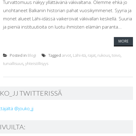
Turvattomuus näkyy yllättävänä väkivaltana. Olemme ehkä jo
unohtaneet Balkanin historian pahat vuosikymmenet. Syyria ja
monet alueet Lähi-idässä vaikeroivat väkivallan keskellä. Suuria
ja pieniä instituutioita on luotu ihmisten elämän paranta...
MORE
Posted in
Blogi
Tagged
arvot
,
Lähi-itä
,
rajat
,
rukous
,
toivo
,
turvallisuus
,
yhteisöllisyys
KO_JJ TWITTERISSÄ
ttäjältä @jouko_jj
SIVUILTA: