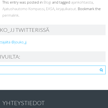
This entry was posted in
Blogi
and tagged
ajankohtaista
,
Ajatushautomo Kompassi
,
EASA
,
kirjajulkaisut
. Bookmark the
permalink
.
KO_JJ TWITTERISSÄ
ttäjältä @jouko_jj
SIVUILTA:
YHTEYSTIEDOT