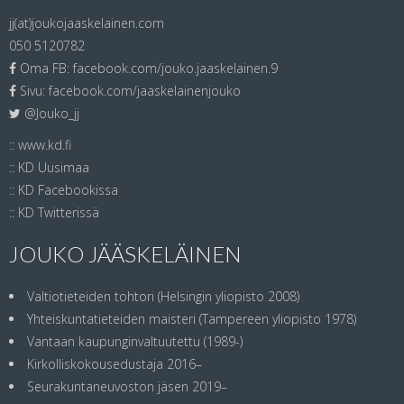
jj(at)joukojaaskelainen.com
050 5120782
Oma FB:
facebook.com/jouko.jaaskelainen.9
Sivu:
facebook.com/jaaskelainenjouko
@Jouko_jj
::
www.kd.fi
::
KD Uusimaa
::
KD Facebookissa
::
KD Twitterissä
JOUKO JÄÄSKELÄINEN
Valtiotieteiden tohtori (Helsingin yliopisto 2008)
Yhteiskuntatieteiden maisteri (Tampereen yliopisto 1978)
Vantaan kaupunginvaltuutettu (1989-)
Kirkolliskokousedustaja 2016–
Seurakuntaneuvoston jäsen 2019–