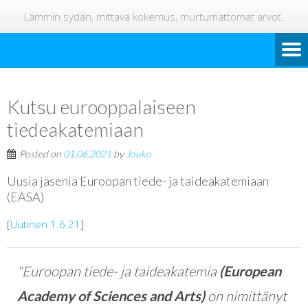
Lämmin sydän, mittava kokemus, murtumattomat arvot.
Kutsu eurooppalaiseen
tiedeakatemiaan
Posted on
01.06.2021
by
Jouko
Uusia jäseniä Euroopan tiede- ja taideakatemiaan
(EASA)
[
Uutinen 1.6.21
]
“Euroopan tiede- ja taideakatemia
(European
Academy of Sciences and Arts)
on nimittänyt