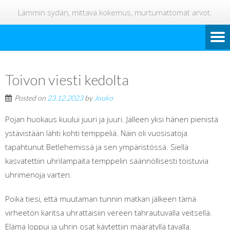
Lämmin sydän, mittava kokemus, murtumattomat arvot.
Toivon viesti kedolta
Posted on
23.12.2023
by
Jouko
Pojan huokaus kuului juuri ja juuri. Jälleen yksi hänen pienistä
ystävistään lähti kohti temppeliä. Näin oli vuosisatoja
tapahtunut Betlehemissä ja sen ympäristössä. Siellä
kasvatettiin uhrilampaita temppelin säännöllisesti toistuvia
uhrimenoja varten.
Poika tiesi, että muutaman tunnin matkan jälkeen tämä
virheetön karitsa uhrattaisiin vereen tahrautuvalla veitsellä.
Elämä loppui ja uhrin osat käytettiin määrätyllä tavalla.