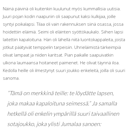
Näinä päivinä oli kuitenkin kuulunut myös kummallisia uutisia.
Juuri pojan kodin naapuriin oli saapunut kaksi kulkijaa, joille
syntyi poikalapsi. Tilaa oli vain rakennuksen siinä osassa, jossa
hoidettiin eläimiä. Seimi oli eläinten syöttökaukalo. Siihen lapsi
laitettiin kapaloituna. Hän oli lähellä niitä luontokappaleita, joista
jotkut päätyivät temppelin tarpeisiin. Uhrieläimistä tärkeimpiä
olivat lampaat ja niiden karitsat. Pian paikalle saapuivatkin
ulkona laumaansa hoitaneet paimenet. He olivat täynnä iloa.
Kedolla heille oli ilmestynyt suuri joukko enkeleitä, joilla oli suuri
sanoma.
”Tämä on merkkinä teille: te löydätte lapsen,
joka makaa kapaloituna seimessä.” Ja samalla
hetkellä oli enkelin ympärillä suuri taivaallinen
sotajoukko, joka ylisti Jumalaa sanoen: