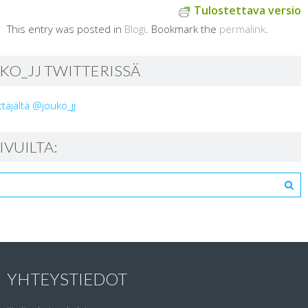
Tulostettava versio
This entry was posted in
Blogi
. Bookmark the
permalink
.
KO_JJ TWITTERISSÄ
ttäjältä @jouko_jj
SIVUILTA:
YHTEYSTIEDOT