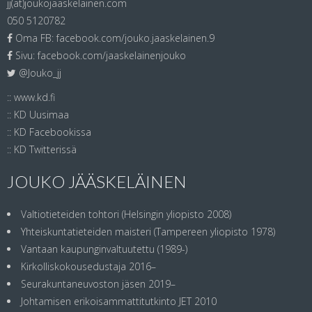
jj(at)joukojaaskelainen.com
050 5120782
Oma FB:
facebook.com/jouko.jaaskelainen.9
Sivu:
facebook.com/jaaskelainenjouko
@Jouko_jj
::
www.kd.fi
::
KD Uusimaa
::
KD Facebookissa
::
KD Twitterissä
JOUKO JÄÄSKELÄINEN
Valtiotieteiden tohtori (Helsingin yliopisto 2008)
Yhteiskuntatieteiden maisteri (Tampereen yliopisto 1978)
Vantaan kaupunginvaltuutettu (1989-)
Kirkolliskokousedustaja 2016–
Seurakuntaneuvoston jäsen 2019–
Johtamisen erikoisammattitutkinto JET 2010