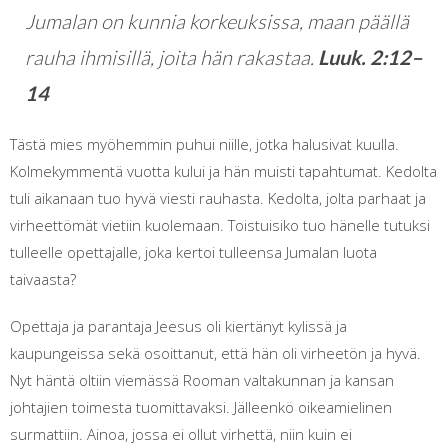
Jumalan on kunnia korkeuksissa, maan päällä
rauha ihmisillä, joita hän rakastaa.
Luuk. 2:12–
14
Tästä mies myöhemmin puhui niille, jotka halusivat kuulla.
Kolmekymmentä vuotta kului ja hän muisti tapahtumat. Kedolta
tuli aikanaan tuo hyvä viesti rauhasta. Kedolta, jolta parhaat ja
virheettömät vietiin kuolemaan. Toistuisiko tuo hänelle tutuksi
tulleelle opettajalle, joka kertoi tulleensa Jumalan luota
taivaasta?
Opettaja ja parantaja Jeesus oli kiertänyt kylissä ja
kaupungeissa sekä osoittanut, että hän oli virheetön ja hyvä.
Nyt häntä oltiin viemässä Rooman valtakunnan ja kansan
johtajien toimesta tuomittavaksi. Jälleenkö oikeamielinen
surmattiin. Ainoa, jossa ei ollut virhettä, niin kuin ei