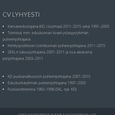
CV LYHYESTI
Kansanedustajana (KD, Uusimaa) 2011–2015 sekä 1991–2003
Toiminut mm. eduskunnan Israel-ystävyysryhmän
puheenjohtajana
Kehityspoliittisen toimikunnan puheenjohtajana 2011–2015
SEKL:n talousjohtajana 2007–2011 ja osa-aikaisena
piirijohtajana 2003–2011
KD puoluevaltuuston puheenjohtajana 2007–2015
Eduskuntaryhmän puheenjohtajana 1997–2003
Puoluesihteerinä 1983–1996 (SKL, nyk. KD)
FREE WORDPRESS THEME
|
ACCESSPRESS LITE