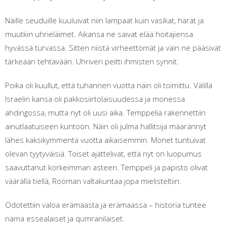
Näille seuduille kuuluivat niin lampaat kuin vasikat, härät ja
muutkin uhrieläimet. Aikansa ne saivat elää hoitajiensa
hyvässä turvassa. Sitten niistä virheettömät ja vain ne pääsivät
tärkeään tehtävään. Uhriveri peitti ihmisten synnit.
Poika oli kuullut, että tuhannen vuotta näin oli toimittu. Välillä
Israelin kansa oli pakkosiirtolaisuudessa ja monessa
ahdingossa, mutta nyt oli uusi aika. Temppeliä rakennettiin
ainutlaatuiseen kuntoon. Näin oli julma hallitsija määrännyt
lähes kaksikymmentä vuotta aikaisemmin. Monet tuntuivat
olevan tyytyväisiä. Toiset ajattelivat, että nyt on luopumus
saavuttanut korkeimman asteen. Temppeli ja papisto olivat
väärällä tiellä, Rooman valtakuntaa jopa mielisteltiin.
Odotettiin valoa erämaasta ja erämaassa – historia tuntee
nämä essealaiset ja qumranilaiset.