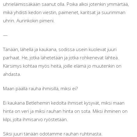
uhrieläimissäkään saanut olla. Poika alkoi jotenkin ymmärtää,
mikä yhdisti kedon viestin, paimenet, karitsat ja suurimman
uhrin. Aurinkokin pimeni.
—
Tänään, lähellä ja kaukana, sodissa usein kuolevat juuri
parhaat. He, jotka lähetetään ja jotka rohkenevat lähteä.
Kärsimys kohtaa myös heitä, joille elämä jo muutenkin on
ahdasta.
Maan päällä rauha ihmisillä, miksi ei?
Ei kaukana Betlehemin kedolta ihmiset kysyvät, miksi maan
hinta on veri ja miksi rauhan hinta on sota. Miksi ihminen on
kilpi, jolta ihmisarvo ryöstetään.
Siksi juuri tänään odotamme rauhan ruhtinasta.