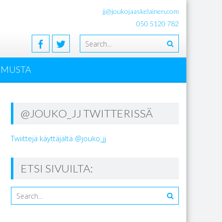
jj@joukojaaskelainen.com
050 5120 782
EMUSTA
@JOUKO_JJ TWITTERISSÄ
Twiittejä käyttäjältä @jouko_jj
ETSI SIVUILTA: