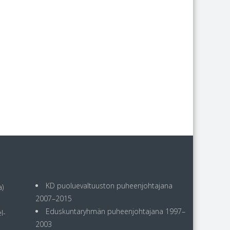
KD puoluevaltuuston puheenjohtajana
)
2007–2015
Eduskuntaryhmän puheenjohtajana 1997–
l-
2003