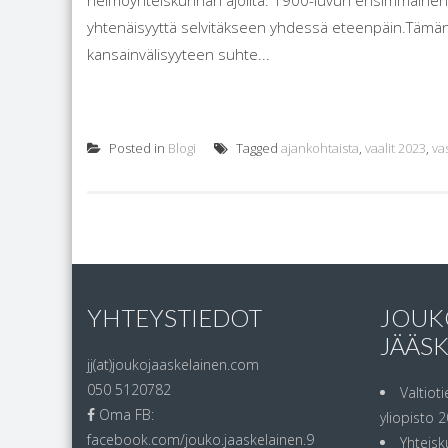
heimoyhteiskunnan ajoilta. 1900-luvun ensimmäinen puo
yhtenäisyyttä selvitäkseen yhdessä eteenpäin.Tämän pä
kansainvälisyyteen suhte...
Posted in
Blogi
Tagged
ajankohtaista
,
vaalit 2023
,
va
YHTEYSTIEDOT
JOUK
JÄÄS
jj(at)joukojaaskelainen.com
050 5120782
Valtioti
Oma FB:
yliopisto 2
facebook.com/jouko.jaaskelainen.9
Yhteisk