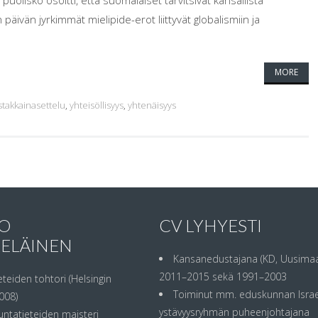
lisko osoitti, että suomalaiset tarvitsivat kansallista
ivän jyrkimmät mielipide-erot liittyvät globalismiin ja
MORE
stakkainasettelu
,
yhteisöllisyys
,
yhtenäisyys
O
CV LYHYESTI
KELÄINEN
Kansanedustajana (KD, Uusimaa
2011–2015 sekä 1991–2003
eteiden tohtori (Helsingin
Toiminut mm. eduskunnan Israe
008)
ystävyysryhmän puheenjohtajana
untatieteiden maisteri