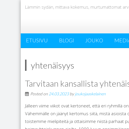
Lämmin sydän, mittava kokemus, murtumattomat arv
ETUSIVU
BLOGI
JOUKO
MEDI
yhtenäisyys
Tarvitaan kansallista yhtenäi
Posted on
24.03.2023
by
joukojaaskelainen
Jälleen viime viikot ovat kertoneet, että eri ryhmillä on
Vähemmälle on jäänyt kertomus siitä, mistä asioista o
toistemme mielipiteitä ja ottaisimme niistä parhaat p