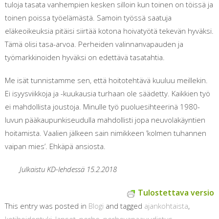
tuloja tasata vanhempien kesken silloin kun toinen on töissä ja
toinen poissa työelämästä. Samoin työssä saatuja
eläkeoikeuksia pitäisi siirtää kotona hoivatyötä tekevän hyväksi.
Tämä olisi tasa-arvoa. Perheiden valinnanvapauden ja
työmarkkinoiden hyväksi on edettävä tasatahtia.
Me isät tunnistamme sen, että hoitotehtävä kuuluu meillekin.
Ei isyysviikkoja ja -kuukausia turhaan ole säädetty. Kaikkien työ
ei mahdollista joustoja. Minulle työ puoluesihteerinä 1980-
luvun pääkaupunkiseudulla mahdollisti jopa neuvolakäyntien
hoitamista. Vaalien jälkeen sain nimikkeen ’kolmen tuhannen
vaipan mies’. Ehkäpä ansiosta.
Julkaistu KD-lehdessä 15.2.2018
Tulostettava versio
This entry was posted in
Blogi
and tagged
ajankohtaista
,