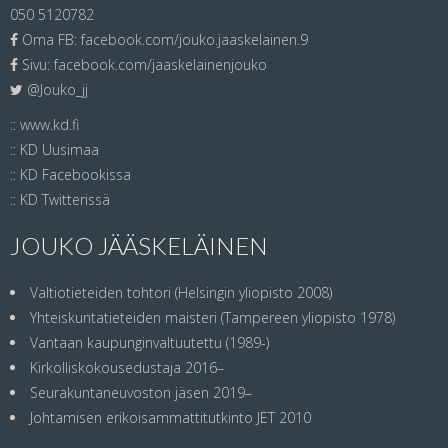
050 5120782
Oma FB:
facebook.com/jouko.jaaskelainen.9
Sivu:
facebook.com/jaaskelainenjouko
@Jouko_jj
::
www.kd.fi
::
KD Uusimaa
::
KD Facebookissa
::
KD Twitterissä
JOUKO JÄÄSKELÄINEN
Valtiotieteiden tohtori (Helsingin yliopisto 2008)
Yhteiskuntatieteiden maisteri (Tampereen yliopisto 1978)
Vantaan kaupunginvaltuutettu (1989-)
Kirkolliskokousedustaja 2016–
Seurakuntaneuvoston jäsen 2019–
Johtamisen erikoisammattitutkinto JET 2010