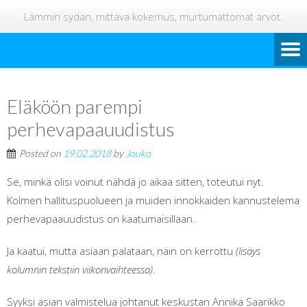
Lämmin sydän, mittava kokemus, murtumattomat arvot.
Eläköön parempi
perhevapaauudistus
Posted on
19.02.2018
by
Jouko
Se, minkä olisi voinut nähdä jo aikaa sitten, toteutui nyt.
Kolmen hallituspuolueen ja muiden innokkaiden kannustelema
perhevapaauudistus on kaatumaisillaan.
Ja kaatui, mutta asiaan palataan, näin on kerrottu
(lisäys
kolumnin tekstiin viikonvaihteessa)
.
Syyksi asian valmistelua johtanut keskustan Annika Saarikko