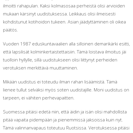
ilmoitti rahapulan. Kaksi kolmasosaa perheistä olisi arvioiden
mukaan kärsinyt uudistuksessa. Leikkaus olisi ilmeisesti
kohdistunut kotihoidon tukeen. Asian jäädyttäminen oli oikea
päätös.
Vuoden 1987 eduskuntavaalien alla silloinen demarikärki esitti,
että lapsilisät kolminkertaistettaisiin. Tämä loistava ilmoitus jäi
tuolloin hyllylle, sillä uudistukseen olisi liittynyt perheiden
verotuksen merkittävä muuttaminen.
Mikään uudistus ei toteudu ilman rahan lisäämistä. Tämä
lienee tullut selväksi myös soten uudistajille. Moni uudistus on
tarpeen, ei vähiten perhevapaitten.
Suomessa pitäisi edetä niin, että äidin ja isän olisi mahdollista
pitää vapaita pidempään ja pienemmissä jaksoissa kuin nyt.
Tämä valinnanvapaus toteutuu Ruotsissa. Verotuksessa pitäisi