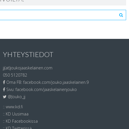
YHTEYSTIEDOT
jj(at)joukojaaskelainen.com
050 5120782
Oma FB:
facebook.com/jouko.jaaskelainen.9
Sivu:
facebook.com/jaaskelainenjouko
@Jouko_jj
::
www.kd.fi
::
KD Uusimaa
::
KD Facebookissa
::
KD Twitterissä