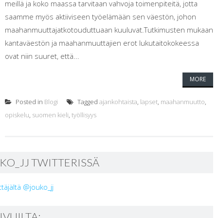
meillä ja koko maassa tarvitaan vahvoja toimenpiteitä, jotta
saamme myös aktiiviseen työelämään sen väestön, johon
maahanmuuttajatkotouduttuaan kuuluvat.Tutkimusten mukaan
kantaväestön ja maahanmuuttajien erot lukutaitokokeessa
ovat niin suuret, että...
MORE
Posted in
Blogi
Tagged
ajankohtaista
,
lapset
,
maahanmuutto
,
opiskelu
,
suomen kieli
,
työllisyys
KO_JJ TWITTERISSÄ
ttäjältä @jouko_jj
SIVUILTA: