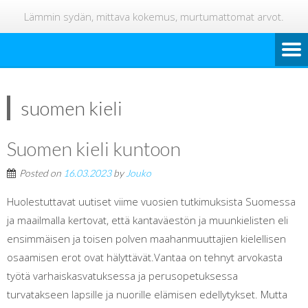
Lämmin sydän, mittava kokemus, murtumattomat arvot.
suomen kieli
Suomen kieli kuntoon
Posted on
16.03.2023
by
Jouko
Huolestuttavat uutiset viime vuosien tutkimuksista Suomessa
ja maailmalla kertovat, että kantaväestön ja muunkielisten eli
ensimmäisen ja toisen polven maahanmuuttajien kielellisen
osaamisen erot ovat hälyttävät.Vantaa on tehnyt arvokasta
työtä varhaiskasvatuksessa ja perusopetuksessa
turvatakseen lapsille ja nuorille elämisen edellytykset. Mutta