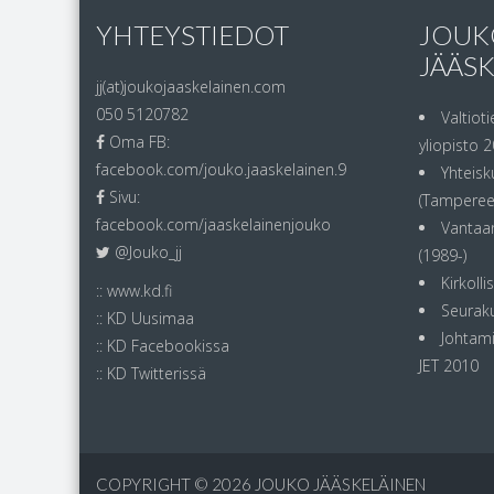
YHTEYSTIEDOT
JOUK
JÄÄS
jj(at)joukojaaskelainen.com
050 5120782
Valtioti
Oma FB:
yliopisto 2
facebook.com/jouko.jaaskelainen.9
Yhteisk
Sivu:
(Tampereen
facebook.com/jaaskelainenjouko
Vantaan
@Jouko_jj
(1989-)
Kirkoll
::
www.kd.fi
Seurak
::
KD Uusimaa
Johtami
::
KD Facebookissa
JET 2010
::
KD Twitterissä
COPYRIGHT © 2026
JOUKO JÄÄSKELÄINEN