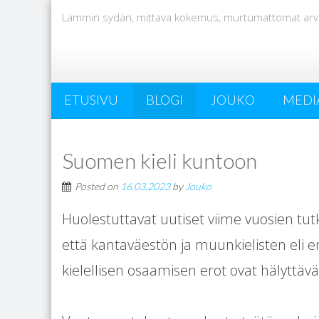
Lämmin sydän, mittava kokemus, murtumattomat arv
ETUSIVU
BLOGI
JOUKO
MEDI
Suomen kieli kuntoon
Posted on
16.03.2023
by
Jouko
Huolestuttavat uutiset viime vuosien tu
että kantaväestön ja muunkielisten eli
kielellisen osaamisen erot ovat hälyttävä