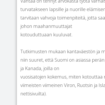
Vantaa on tehnyt arvokasta työtä varha
turvatakseen lapsille ja nuorille elämis
tarvitaan vahvoja toimenpiteitä, jotta 
johon maahanmuuttajat
kotouduttuaan kuuluvat.
Tutkimusten mukaan kantaväestön ja m
niin suuret, että Suomi on asiassa peränpi
ja Kanada, joilla on
vuosisatojen kokemus, miten kotouttaa 
viimeisten viimeinen Viron, Ruotsin ja Is
nettisivuilta).