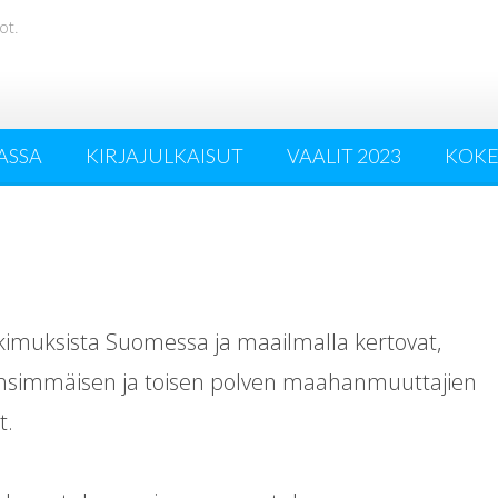
ot.
ASSA
KIRJAJULKAISUT
VAALIT 2023
KOK
tkimuksista Suomessa ja maailmalla kertovat,
 ensimmäisen ja toisen polven maahanmuuttajien
t.