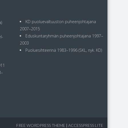
KD puoluevaltuuston puheenjohtajana
)
2007–2015
Eduskuntaryhmän puheenjohtajana 1997–
l-
2003
Puoluesihteerinä 1983–1996 (SKL, nyk. KD)
011
3–
FREE WORDPRESS THEME
|
ACCESSPRESS LITE