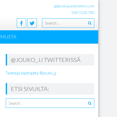
jj@joukojaaskelainen.com
050 5120 782
EMUSTA
@JOUKO_JJ TWITTERISSÄ
Twiittejä käyttäjältä @jouko_jj
ETSI SIVUILTA: