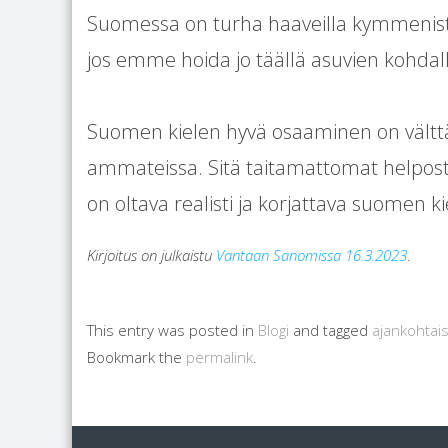
Suomessa on turha haaveilla kymmenistä t
jos emme hoida jo täällä asuvien kohdall
Suomen kielen hyvä osaaminen on vältt
ammateissa. Sitä taitamattomat helpos
on oltava realisti ja korjattava suomen k
Kirjoitus on julkaistu
Vantaan Sanomissa 16.3.2023
.
This entry was posted in
Blogi
and tagged
ajankohtai
Bookmark the
permalink
.