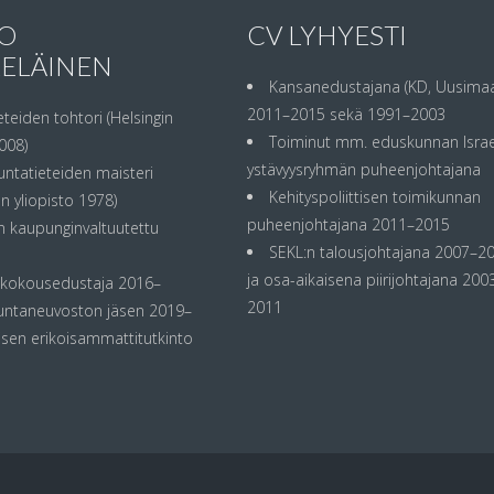
O
CV LYHYESTI
KELÄINEN
Kansanedustajana (KD, Uusimaa
2011–2015 sekä 1991–2003
eteiden tohtori (Helsingin
Toiminut mm. eduskunnan Israe
008)
ystävyysryhmän puheenjohtajana
untatieteiden maisteri
Kehityspoliittisen toimikunnan
 yliopisto 1978)
puheenjohtajana 2011–2015
 kaupunginvaltuutettu
SEKL:n talousjohtajana 2007–2
ja osa-aikaisena piirijohtajana 200
iskokousedustaja 2016–
2011
untaneuvoston jäsen 2019–
sen erikoisammattitutkinto