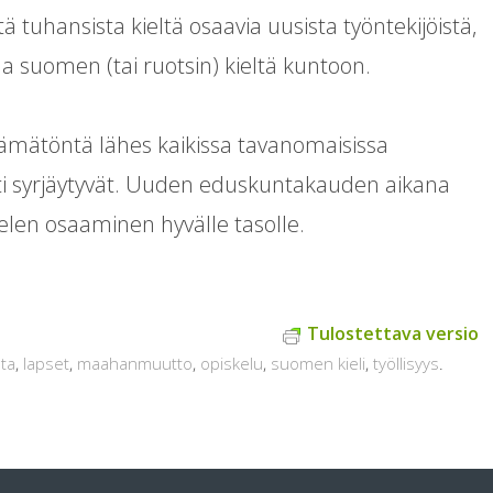
uhansista kieltä osaavia uusista työntekijöistä,
a suomen (tai ruotsin) kieltä kuntoon.
ämätöntä lähes kaikissa tavanomaisissa
ti syrjäytyvät. Uuden eduskuntakauden aikana
ielen osaaminen hyvälle tasolle.
Tulostettava versio
sta
,
lapset
,
maahanmuutto
,
opiskelu
,
suomen kieli
,
työllisyys
.