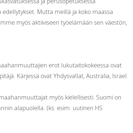
iskasvatuksessa ja perusopetuksessa
en edellytykset. Mutta meillä ja koko maassa
saamme myös aktiiviseen työelämään sen väestön,
aahanmuuttajien erot lukutaitokokeessa ovat
täjä. Kärjessä ovat Yhdysvallat, Australia, Israel
maahanmuuttajat myös kielellisesti. Suomi on
lannin alapuolella. (ks. esim. uutinen HS