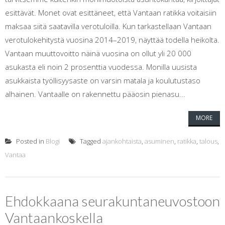
esittävät. Monet ovat esittäneet, että Vantaan ratikka voitaisiin
maksaa siitä saatavilla verotuloilla. Kun tarkastellaan Vantaan
verotulokehitystä vuosina 2014–2019, näyttää todella heikolta.
Vantaan muuttovoitto näinä vuosina on ollut yli 20 000
asukasta eli noin 2 prosenttia vuodessa. Monilla uusista
asukkaista työllisyysaste on varsin matala ja koulutustaso
alhainen. Vantaalle on rakennettu pääosin pienasu...
MORE
Posted in
Blogi
Tagged
ajankohtaista
,
asuminen
,
ratikka
,
talous
,
Vantaa
Ehdokkaana seurakuntaneuvostoon
Vantaankoskella