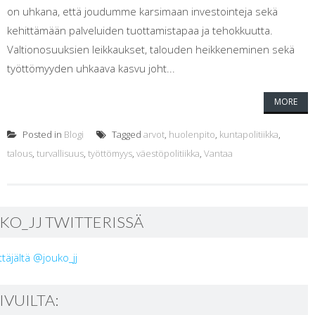
on uhkana, että joudumme karsimaan investointeja sekä
kehittämään palveluiden tuottamistapaa ja tehokkuutta.
Valtionosuuksien leikkaukset, talouden heikkeneminen sekä
työttömyyden uhkaava kasvu joht...
MORE
Posted in
Blogi
Tagged
arvot
,
huolenpito
,
kuntapolitiikka
,
talous
,
turvallisuus
,
työttömyys
,
väestöpolitiikka
,
Vantaa
KO_JJ TWITTERISSÄ
ttäjältä @jouko_jj
SIVUILTA: