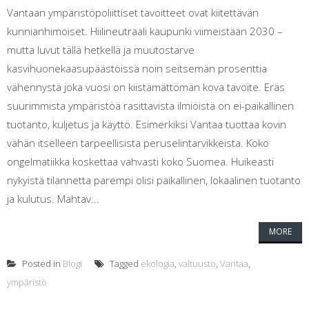
Vantaan ympäristöpoliittiset tavoitteet ovat kiitettävän
kunnianhimoiset. Hiilineutraali kaupunki viimeistään 2030 –
mutta luvut tällä hetkellä ja muutostarve
kasvihuonekaasupäästöissä noin seitsemän prosenttia
vähennystä joka vuosi on kiistämättömän kova tavoite. Eräs
suurimmista ympäristöä rasittavista ilmiöistä on ei-paikallinen
tuotanto, kuljetus ja käyttö. Esimerkiksi Vantaa tuottaa kovin
vähän itselleen tarpeellisista peruselintarvikkeista. Koko
ongelmatiikka koskettaa vahvasti koko Suomea. Huikeasti
nykyistä tilannetta parempi olisi paikallinen, lokaalinen tuotanto
ja kulutus. Mahtav...
MORE
Posted in
Blogi
Tagged
ekologia
,
valtuusto
,
Vantaa
,
ympäristö