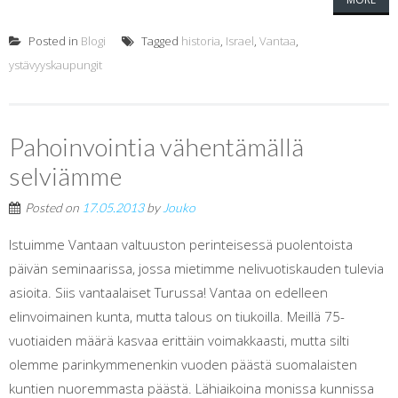
Posted in
Blogi
Tagged
historia
,
Israel
,
Vantaa
,
ystävyyskaupungit
Pahoinvointia vähentämällä
selviämme
Posted on
17.05.2013
by
Jouko
Istuimme Vantaan valtuuston perinteisessä puolentoista
päivän seminaarissa, jossa mietimme nelivuotiskauden tulevia
asioita. Siis vantaalaiset Turussa! Vantaa on edelleen
elinvoimainen kunta, mutta talous on tiukoilla. Meillä 75-
vuotiaiden määrä kasvaa erittäin voimakkaasti, mutta silti
olemme parinkymmenenkin vuoden päästä suomalaisten
kuntien nuoremmasta päästä. Lähiaikoina monissa kunnissa