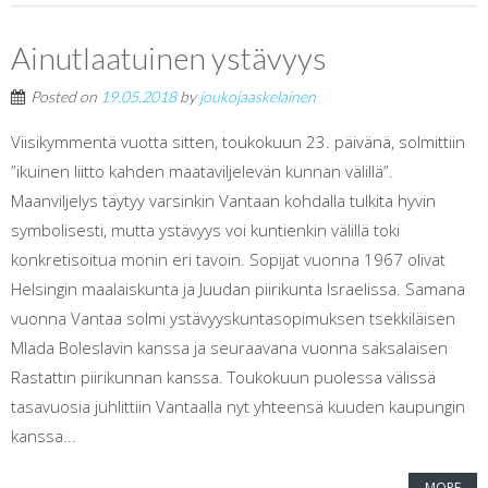
Ainutlaatuinen ystävyys
Posted on
19.05.2018
by
joukojaaskelainen
Viisikymmentä vuotta sitten, toukokuun 23. päivänä, solmittiin
”ikuinen liitto kahden maataviljelevän kunnan välillä”.
Maanviljelys täytyy varsinkin Vantaan kohdalla tulkita hyvin
symbolisesti, mutta ystävyys voi kuntienkin välillä toki
konkretisoitua monin eri tavoin. Sopijat vuonna 1967 olivat
Helsingin maalaiskunta ja Juudan piirikunta Israelissa. Samana
vuonna Vantaa solmi ystävyyskuntasopimuksen tsekkiläisen
Mlada Boleslavin kanssa ja seuraavana vuonna saksalaisen
Rastattin piirikunnan kanssa. Toukokuun puolessa välissä
tasavuosia juhlittiin Vantaalla nyt yhteensä kuuden kaupungin
kanssa...
MORE