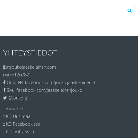
YHTEYSTIEDOT
jj(at)joukojaaskelainen.com
050 5120782
Oma FB:
facebook.com/jouko.jaaskelainen.9
Sivu:
facebook.com/jaaskelainenjouko
@Jouko_jj
::
www.kd.fi
::
KD Uusimaa
::
KD Facebookissa
::
KD Twitterissä