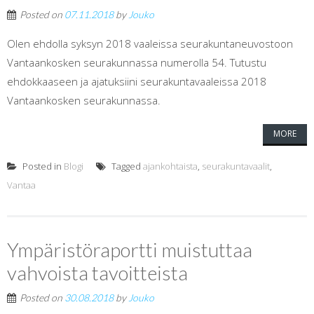
Posted on
07.11.2018
by
Jouko
Olen ehdolla syksyn 2018 vaaleissa seurakuntaneuvostoon
Vantaankosken seurakunnassa numerolla 54. Tutustu
ehdokkaaseen ja ajatuksiini seurakuntavaaleissa 2018
Vantaankosken seurakunnassa.
MORE
Posted in
Blogi
Tagged
ajankohtaista
,
seurakuntavaalit
,
Vantaa
Ympäristöraportti muistuttaa
vahvoista tavoitteista
Posted on
30.08.2018
by
Jouko