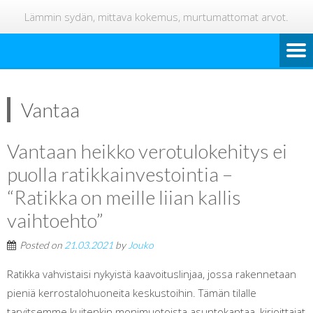
Lämmin sydän, mittava kokemus, murtumattomat arvot.
Vantaa
Vantaan heikko verotulokehitys ei
puolla ratikkainvestointia –
“Ratikka on meille liian kallis
vaihtoehto”
Posted on
21.03.2021
by
Jouko
Ratikka vahvistaisi nykyistä kaavoituslinjaa, jossa rakennetaan
pieniä kerrostalohuoneita keskustoihin. Tämän tilalle
tarvitsemme kuitenkin monimuotoista asuntokantaa, kirjoittajat