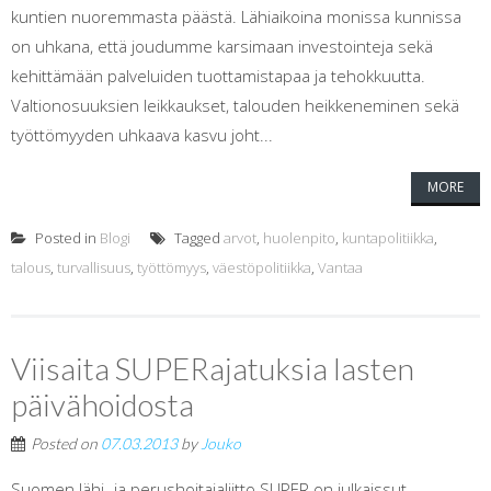
kuntien nuoremmasta päästä. Lähiaikoina monissa kunnissa
on uhkana, että joudumme karsimaan investointeja sekä
kehittämään palveluiden tuottamistapaa ja tehokkuutta.
Valtionosuuksien leikkaukset, talouden heikkeneminen sekä
työttömyyden uhkaava kasvu joht...
MORE
Posted in
Blogi
Tagged
arvot
,
huolenpito
,
kuntapolitiikka
,
talous
,
turvallisuus
,
työttömyys
,
väestöpolitiikka
,
Vantaa
Viisaita SUPERajatuksia lasten
päivähoidosta
Posted on
07.03.2013
by
Jouko
Suomen lähi- ja perushoitajaliitto SUPER on julkaissut