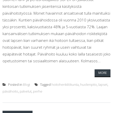
kiintoisan tutkimuksen jäsentensä käsityksistä
päivähoitotyössä. Monet havainnot ansaitsevat tulla mainituiksi
tässäkin. Kuntien päivähoidossa oli vuonna 2010 yksivuotiaista
yksi prosentti, kaksivuotiaista 48% ja 5-vuotiaista 72%. Laajan
kansainvälisen tutkimuksen mukaan päivähoidon riskitekijöitä
ovat lapsen liian varhainen ikä hoitoon tultaessa, liian pitkät
hoitopäivät, liian suuret ryhmät ja usein vaihtuvat tai
epäpätevät hoitajat. Päivähoito kuuluu koko lailla tasaisesti joko
opetustoimen tai sosiaalitoimen alaisuuteen. Kolmasos...
MORE
Posted in
Blogi
Tagged
hoitohenkilökunta
,
huolenpito
,
lapset
,
päivähoito
,
palvelut
,
perhe