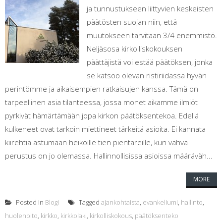
ja tunnustukseen liittyvien keskeisten
päätösten suojan niin, että
muutokseen tarvitaan 3/4 enemmistö.
Neljäsosa kirkolliskokouksen
päättäjistä voi estää päätöksen, jonka
se katsoo olevan ristiriidassa hyvän
perintömme ja aikaisempien ratkaisujen kanssa. Tämä on
tarpeellinen asia tilanteessa, jossa monet aikamme ilmiöt
pyrkivät hämärtämään jopa kirkon päätöksentekoa. Edellä
kulkeneet ovat tarkoin miettineet tärkeitä asioita. Ei kannata
kiirehtiä astumaan heikoille tien pientareille, kun vahva
perustus on jo olemassa. Hallinnollisissa asioissa määräväh...
MORE
Posted in
Blogi
Tagged
ajankohtaista
,
evankeliumi
,
hallinto
,
huolenpito
,
kirkko
,
kirkkolaki
,
kirkolliskokous
,
päätöksenteko