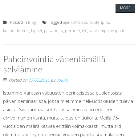
MORE
Posted in
Blogi
Tagged
ajankohtaista
,
huolenpito
,
kotihoidontuki
,
lapset
,
päivähoito
,
perheet
,
työ
,
vanhempainvapaat
Pahoinvointia vähentämällä
selviämme
Posted on
17.05.2013
by
Jouko
Istuimme Vantaan valtuuston perinteisessä puolentoista
päivän seminaarissa, jossa mietimme nelivuotiskauden tulevia
asioita. Siis vantaalaiset Turussa! Vantaa on edelleen
elinvoimainen kunta, mutta talous on tiukoilla. Meillä 75-
vuotiaiden määrä kasvaa erittäin voimakkaasti, mutta silti
olemme parinkymmenenkin vuoden päästä suomalaisten