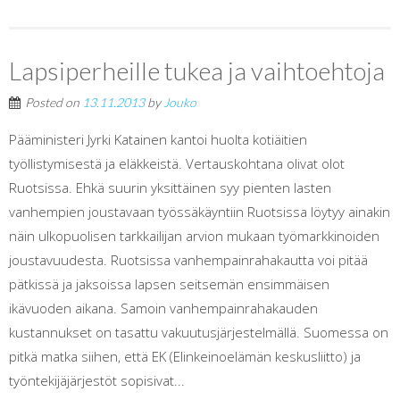
Lapsiperheille tukea ja vaihtoehtoja
Posted on
13.11.2013
by
Jouko
Pääministeri Jyrki Katainen kantoi huolta kotiäitien
työllistymisestä ja eläkkeistä. Vertauskohtana olivat olot
Ruotsissa. Ehkä suurin yksittäinen syy pienten lasten
vanhempien joustavaan työssäkäyntiin Ruotsissa löytyy ainakin
näin ulkopuolisen tarkkailijan arvion mukaan työmarkkinoiden
joustavuudesta. Ruotsissa vanhempainrahakautta voi pitää
pätkissä ja jaksoissa lapsen seitsemän ensimmäisen
ikävuoden aikana. Samoin vanhempainrahakauden
kustannukset on tasattu vakuutusjärjestelmällä. Suomessa on
pitkä matka siihen, että EK (Elinkeinoelämän keskusliitto) ja
työntekijäjärjestöt sopisivat...