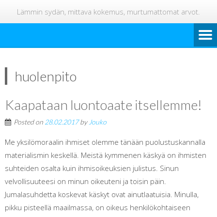
Lämmin sydän, mittava kokemus, murtumattomat arvot.
huolenpito
Kaapataan luontoaate itsellemme!
Posted on
28.02.2017
by
Jouko
Me yksilömoraalin ihmiset olemme tänään puolustuskannalla
materialismin keskellä. Meistä kymmenen käskyä on ihmisten
suhteiden osalta kuin ihmisoikeuksien julistus. Sinun
velvollisuuteesi on minun oikeuteni ja toisin päin.
Jumalasuhdetta koskevat käskyt ovat ainutlaatuisia. Minulla,
pikku pisteellä maailmassa, on oikeus henkilökohtaiseen