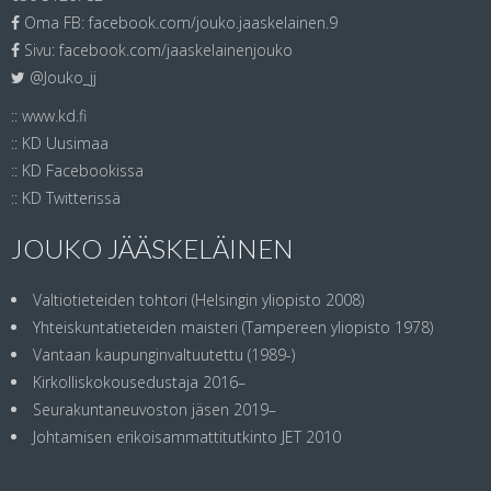
Oma FB:
facebook.com/jouko.jaaskelainen.9
Sivu:
facebook.com/jaaskelainenjouko
@Jouko_jj
::
www.kd.fi
::
KD Uusimaa
::
KD Facebookissa
::
KD Twitterissä
JOUKO JÄÄSKELÄINEN
Valtiotieteiden tohtori (Helsingin yliopisto 2008)
Yhteiskuntatieteiden maisteri (Tampereen yliopisto 1978)
Vantaan kaupunginvaltuutettu (1989-)
Kirkolliskokousedustaja 2016–
Seurakuntaneuvoston jäsen 2019–
Johtamisen erikoisammattitutkinto JET 2010