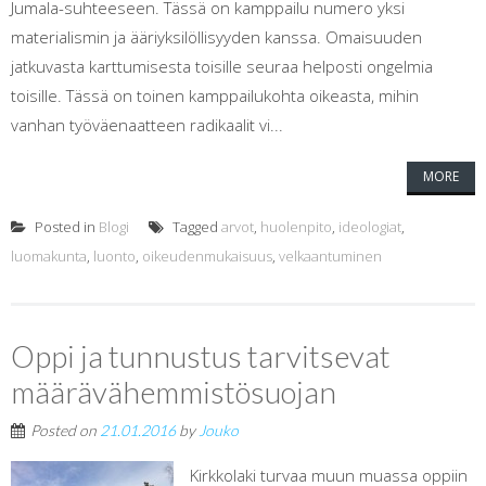
Jumala-suhteeseen. Tässä on kamppailu numero yksi
materialismin ja ääriyksilöllisyyden kanssa. Omaisuuden
jatkuvasta karttumisesta toisille seuraa helposti ongelmia
toisille. Tässä on toinen kamppailukohta oikeasta, mihin
vanhan työväenaatteen radikaalit vi...
MORE
Posted in
Blogi
Tagged
arvot
,
huolenpito
,
ideologiat
,
luomakunta
,
luonto
,
oikeudenmukaisuus
,
velkaantuminen
Oppi ja tunnustus tarvitsevat
määrävähemmistösuojan
Posted on
21.01.2016
by
Jouko
Kirkkolaki turvaa muun muassa oppiin