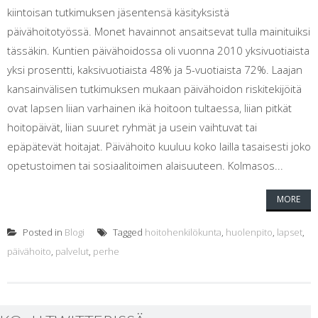
kiintoisan tutkimuksen jäsentensä käsityksistä
päivähoitotyössä. Monet havainnot ansaitsevat tulla mainituiksi
tässäkin. Kuntien päivähoidossa oli vuonna 2010 yksivuotiaista
yksi prosentti, kaksivuotiaista 48% ja 5-vuotiaista 72%. Laajan
kansainvälisen tutkimuksen mukaan päivähoidon riskitekijöitä
ovat lapsen liian varhainen ikä hoitoon tultaessa, liian pitkät
hoitopäivät, liian suuret ryhmät ja usein vaihtuvat tai
epäpätevät hoitajat. Päivähoito kuuluu koko lailla tasaisesti joko
opetustoimen tai sosiaalitoimen alaisuuteen. Kolmasos...
MORE
Posted in
Blogi
Tagged
hoitohenkilökunta
,
huolenpito
,
lapset
,
päivähoito
,
palvelut
,
perhe