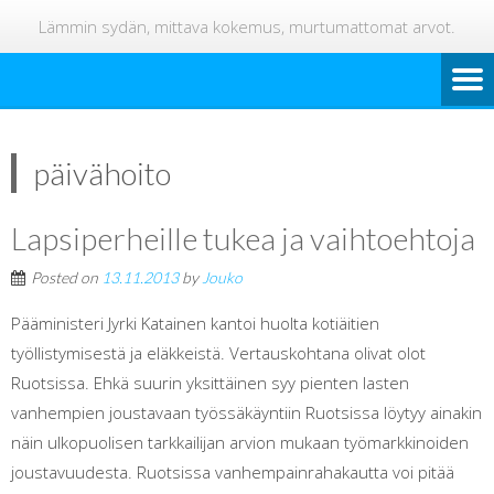
Lämmin sydän, mittava kokemus, murtumattomat arvot.
päivähoito
Lapsiperheille tukea ja vaihtoehtoja
Posted on
13.11.2013
by
Jouko
Pääministeri Jyrki Katainen kantoi huolta kotiäitien
työllistymisestä ja eläkkeistä. Vertauskohtana olivat olot
Ruotsissa. Ehkä suurin yksittäinen syy pienten lasten
vanhempien joustavaan työssäkäyntiin Ruotsissa löytyy ainakin
näin ulkopuolisen tarkkailijan arvion mukaan työmarkkinoiden
joustavuudesta. Ruotsissa vanhempainrahakautta voi pitää