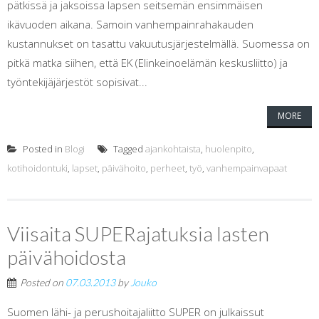
pätkissä ja jaksoissa lapsen seitsemän ensimmäisen
ikävuoden aikana. Samoin vanhempainrahakauden
kustannukset on tasattu vakuutusjärjestelmällä. Suomessa on
pitkä matka siihen, että EK (Elinkeinoelämän keskusliitto) ja
työntekijäjärjestöt sopisivat...
MORE
Posted in
Blogi
Tagged
ajankohtaista
,
huolenpito
,
kotihoidontuki
,
lapset
,
päivähoito
,
perheet
,
työ
,
vanhempainvapaat
Viisaita SUPERajatuksia lasten
päivähoidosta
Posted on
07.03.2013
by
Jouko
Suomen lähi- ja perushoitajaliitto SUPER on julkaissut