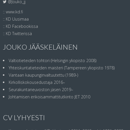
@Jouko_jj
::
www.kd.fi
::
KD Uusimaa
::
KD Facebookissa
::
KD Twitterissä
JOUKO JÄÄSKELÄINEN
Valtiotieteiden tohtori (Helsingin yliopisto 2008)
Yhteiskuntatieteiden maisteri (Tampereen yliopisto 1978)
Vantaan kaupunginvaltuutettu (1989-)
Kirkolliskokousedustaja 2016–
Seurakuntaneuvoston jäsen 2019–
Johtamisen erikoisammattitutkinto JET 2010
CV LYHYESTI