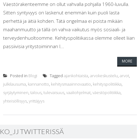
Väestörakenteemme on ollut vahvalla pohjalla 1960-luvulla.
Sitten syntyvyys on laskenut enemmän kuin puoli lasta
perhettä ja äitiä kohden. Tätä ongelmaa ei poista mikään
maahanmuutto ja tällä on vahva vaikutus myös sosiaali- ja
terveydenhuoltoomme. Kehityspolitiikassa olemme olleet liian
passiivisia yritystoiminnan l...
MORE
Posted in
Blogi
Tagged
ajankohtaista
,
arvokeskustelu
,
arvot
,
julkilausuma
,
kannanotto
,
kehitysmaainnovaatio
,
kehityspolitiikka
,
syrjäytyminen
,
talous
,
tulevaisuus
,
vaaliohjelmat
,
väestöpolitiikka
,
yhteisöllisyys
,
yrittäjyys
KO_JJ TWITTERISSÄ