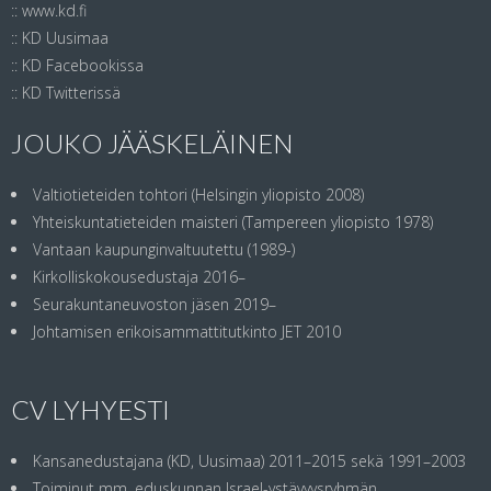
::
www.kd.fi
::
KD Uusimaa
::
KD Facebookissa
::
KD Twitterissä
JOUKO JÄÄSKELÄINEN
Valtiotieteiden tohtori (Helsingin yliopisto 2008)
Yhteiskuntatieteiden maisteri (Tampereen yliopisto 1978)
Vantaan kaupunginvaltuutettu (1989-)
Kirkolliskokousedustaja 2016–
Seurakuntaneuvoston jäsen 2019–
Johtamisen erikoisammattitutkinto JET 2010
CV LYHYESTI
Kansanedustajana (KD, Uusimaa) 2011–2015 sekä 1991–2003
Toiminut mm. eduskunnan Israel-ystävyysryhmän