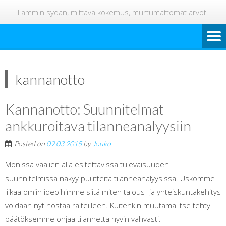
Lämmin sydän, mittava kokemus, murtumattomat arvot.
kannanotto
Kannanotto: Suunnitelmat
ankkuroitava tilanneanalyysiin
Posted on
09.03.2015
by
Jouko
Monissa vaalien alla esitettävissä tulevaisuuden
suunnitelmissa näkyy puutteita tilanneanalyysissä. Uskomme
liikaa omiin ideoihimme siitä miten talous- ja yhteiskuntakehitys
voidaan nyt nostaa raiteilleen. Kuitenkin muutama itse tehty
päätöksemme ohjaa tilannetta hyvin vahvasti.