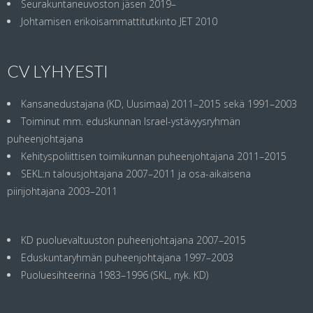
Seurakuntaneuvoston jäsen 2019–
Johtamisen erikoisammattitutkinto JET 2010
CV LYHYESTI
Kansanedustajana (KD, Uusimaa) 2011–2015 sekä 1991–2003
Toiminut mm. eduskunnan Israel-ystävyysryhmän
puheenjohtajana
Kehityspoliittisen toimikunnan puheenjohtajana 2011–2015
SEKL:n talousjohtajana 2007–2011 ja osa-aikaisena
piirijohtajana 2003–2011
KD puoluevaltuuston puheenjohtajana 2007–2015
Eduskuntaryhmän puheenjohtajana 1997–2003
Puoluesihteerinä 1983–1996 (SKL, nyk. KD)