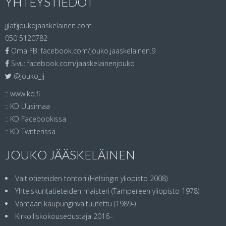
YHTEYSTIEDOT
jj(at)joukojaaskelainen.com
050 5120782
Oma FB:
facebook.com/jouko.jaaskelainen.9
Sivu:
facebook.com/jaaskelainenjouko
@Jouko_jj
::
www.kd.fi
::
KD Uusimaa
::
KD Facebookissa
::
KD Twitterissä
JOUKO JÄÄSKELÄINEN
Valtiotieteiden tohtori (Helsingin yliopisto 2008)
Yhteiskuntatieteiden maisteri (Tampereen yliopisto 1978)
Vantaan kaupunginvaltuutettu (1989-)
Kirkolliskokousedustaja 2016–