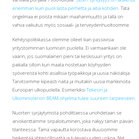
enemmän kuin puoli lasta perhettä ja äitiä kohden.
Tätä
ongelmaa ei poista mikään maahanmuutto ja tällä on
vahva vaikutus myös sosiaali- ja terveydenhuoltoomme.
Kehityspolitiikassa olemme olleet liian passiivisia
yritystoiminnan luomisen puolella. Ei varmaankaan ole
väärin, jos suomalainen pieni tai keskisuuri yritys on
paikalla silloin kun maata nostetaan köyhyyden
syövereistä kohti asiallisia työpaikkoja ja uusia näköaloja.
Tarvitsemme kipeästi näitä ja muitakin uusia markkinoita
Euroopan ulkopuolella. Esimerkiksi
Tekesin ja
Ulkoministeriön BEAM-ohjelma tulee suureen tarpeeseen
.
Nuorten syrjäytymistä pohdittaessa unohdetaan se
arvokenttämme sirpaloituminen, joka näkyy tämän päivän
tilanteessa. Tämä vapautta korostava illuusiomme
heikentää yhteisöllisyyttä ja tulevaisuuden uskoa. Nyt