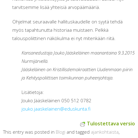
tarvitsemme lisää yhteisiä arvopäämääriä.
Ohjelmat seuraavalle hallituskaudelle on syytä tehdä
myös tapahtunutta historiaa muistaen. Pelkkä
talouspoliittinen näkökulma ei nyt mitenkään riitä.
Kansanedustaja Jouko Jääskeläinen maanantaina 9.3.2015
Nurmijärvellä.
Jääskeläinen on Kristillisdemokraattien Uudenmaan piirin
ja Kehityspoliittisen toimikunnan puheenjohtaja.
Lisätietoja:
Jouko Jääskeläinen 050 512 0782
jouko.jaaskelainen@eduskunta.fi
Tulostettava versio
This entry was posted in
Blogi
and tagged
ajankohtaista
,