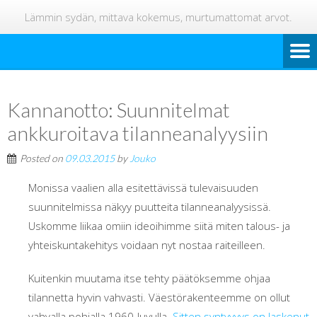
Lämmin sydän, mittava kokemus, murtumattomat arvot.
Kannanotto: Suunnitelmat
ankkuroitava tilanneanalyysiin
Posted on
09.03.2015
by
Jouko
Monissa vaalien alla esitettävissä tulevaisuuden
suunnitelmissa näkyy puutteita tilanneanalyysissä.
Uskomme liikaa omiin ideoihimme siitä miten talous- ja
yhteiskuntakehitys voidaan nyt nostaa raiteilleen.
Kuitenkin muutama itse tehty päätöksemme ohjaa
tilannetta hyvin vahvasti. Väestörakenteemme on ollut
vahvalla pohjalla 1960-luvulla.
Sitten syntyvyys on laskenut