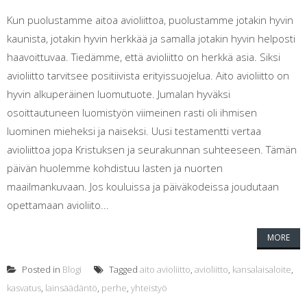
Kun puolustamme aitoa avioliittoa, puolustamme jotakin hyvin
kaunista, jotakin hyvin herkkää ja samalla jotakin hyvin helposti
haavoittuvaa. Tiedämme, että avioliitto on herkkä asia. Siksi
avioliitto tarvitsee positiivista erityissuojelua. Aito avioliitto on
hyvin alkuperäinen luomutuote. Jumalan hyväksi
osoittautuneen luomistyön viimeinen rasti oli ihmisen
luominen mieheksi ja naiseksi. Uusi testamentti vertaa
avioliittoa jopa Kristuksen ja seurakunnan suhteeseen. Tämän
päivän huolemme kohdistuu lasten ja nuorten
maailmankuvaan. Jos kouluissa ja päiväkodeissa joudutaan
opettamaan avioliito...
MORE
Posted in
Blogi
Tagged
aito avioliitto
,
avioliitto
,
kansalaisaloite
,
kasvatus
,
lainsäädäntö
,
perhe
,
yhteistyö