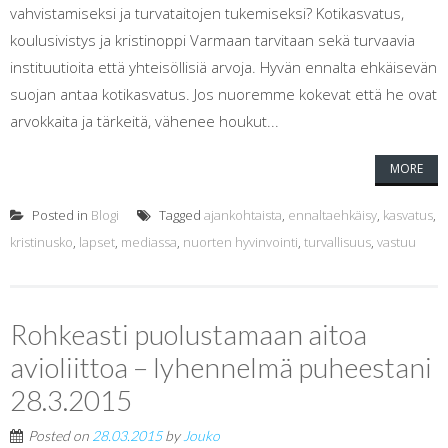
vahvistamiseksi ja turvataitojen tukemiseksi? Kotikasvatus,
koulusivistys ja kristinoppi Varmaan tarvitaan sekä turvaavia
instituutioita että yhteisöllisiä arvoja. Hyvän ennalta ehkäisevän
suojan antaa kotikasvatus. Jos nuoremme kokevat että he ovat
arvokkaita ja tärkeitä, vähenee houkut...
MORE
Posted in
Blogi
Tagged
ajankohtaista
,
ennaltaehkäisy
,
kasvatus
,
kristinusko
,
lapset
,
mediassa
,
nuorten hyvinvointi
,
turvallisuus
,
vastuu
Rohkeasti puolustamaan aitoa
avioliittoa – lyhennelmä puheestani
28.3.2015
Posted on
28.03.2015
by
Jouko