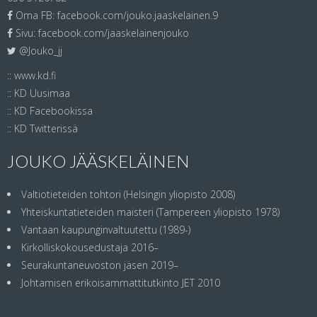
Oma FB:
facebook.com/jouko.jaaskelainen.9
Sivu:
facebook.com/jaaskelainenjouko
@Jouko_jj
::
www.kd.fi
::
KD Uusimaa
::
KD Facebookissa
::
KD Twitterissä
JOUKO JÄÄSKELÄINEN
Valtiotieteiden tohtori (Helsingin yliopisto 2008)
Yhteiskuntatieteiden maisteri (Tampereen yliopisto 1978)
Vantaan kaupunginvaltuutettu (1989-)
Kirkolliskokousedustaja 2016–
Seurakuntaneuvoston jäsen 2019–
Johtamisen erikoisammattitutkinto JET 2010