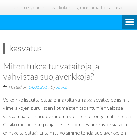
Lämmin sydän, mittava kokemus, murtumattomat arvot.
kasvatus
Miten tukea turvataitoja ja
vahvistaa suojaverkkoja?
Posted on
14.01.2019
by
Jouko
Voiko rikollisuutta estää ennakolta vai ratkaisevatko poliisin ja
viime aikojen surullisten kotimaisten tapahtumien valossa
vaikka maahanmuuttoviranomaisten toimet ongelmatilanteita?
Olisiko metoo -kampanjan esille tuomia väärinkäytöksiä voitu
ennakolta estää? Entä mitä voisimme tehdä suojaverkkojen